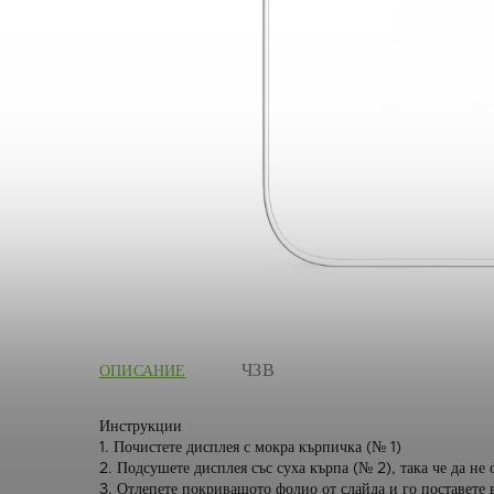
ОПИСАНИЕ
Инструкции
1. Почистете дисплея с мокра кърпичка (№ 1)
2. Подсушете дисплея със суха кърпа (№ 2), така че да не
3. Отлепете покриващото фолио от слайда и го поставете 