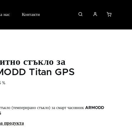
а нас
Контакти
итно стъкло за
ODD Titan GPS
5 %
тъкло (темперирано стъкло) за смарт часовник
ARMODD
S