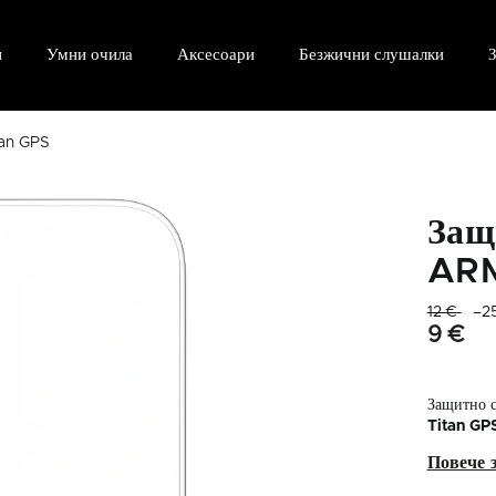
и
Умни очила
Аксесоари
Безжични слушалки
З
tan GPS
Защ
ARM
12 €
–2
9 €
Защитно с
Titan GP