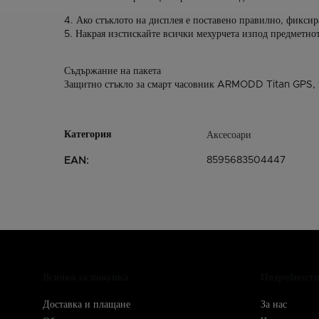
4. Ако стъклото на дисплея е поставено правилно, фиксира
5. Накрая изстискайте всички мехурчета изпод предметнот
Съдържание на пакета
Защитно стъкло за смарт часовник
ARMODD Titan GPS,
Аксесоари
8595683504447
EAN
:
Всичко за покупка
Подробност
Доставка и плащане
За нас