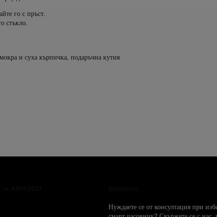
йте го с пръст.
о стъкло.
мокра и суха кърпичка, подаръчна кутия
и за ARMODD
Контакти
Нуждаете се от консултация при изб
смарт часовник? Свържете се с нас, 