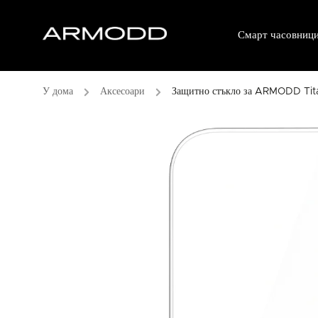
Смарт часовниц
/
Аксесоари
/
Защитно стъкло за ARMODD Ti