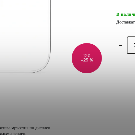
В налич
12 €
–25 %
 остава мръсотия по дисплея
върху дисплея.