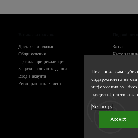
Всичко за покупка
Подробност
Доставка и плащане
За нас
Общи условия
Често задава
Правила при рекламация
Упътвания
Защита на личните данни
Контакти
Ние използваме „бис
Вход в акаунта
съдържанието на сай
Следете ни в
Регистрация на клиент
информация за „биск
раздела
Политика за 
Settings
Accept