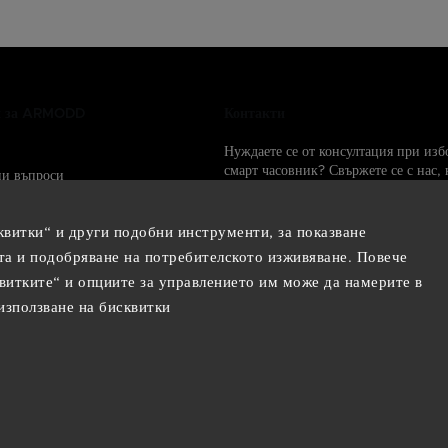
и за ARMODD
Контакти
Нуждаете се от консултация при изб
смарт часовник? Свържете се с нас, 
ни въпроси
тук за вас.
info@armodd.bg
квитки“ и други подобни инструменти, за показване
Ние ще ви отговорим до 24 час
та и подобряване на потребителското изживяване. Повече
 социалните мрежи:
витките“ и опциите за управлението им може да намерите в
използване на бисквитки
Vytvořil
Shoptet
| Design
Shoptak.cz