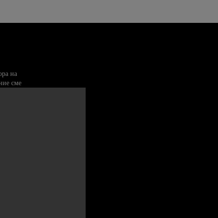
ора на
ние сме
а