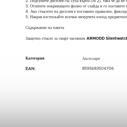
2. Подсушете дисплея със суха кърпа (№ 2), така че да не
3. Отлепете покриващото фолио от слайда и го поставете 
4. Ако стъклото на дисплея е поставено правилно, фиксира
5. Накрая изстискайте всички мехурчета изпод предметнот
Съдържание на пакета
Защитно стъкло за смарт часовник
ARMODD Silentwatch
Аксесоари
8595683504706
EAN
: