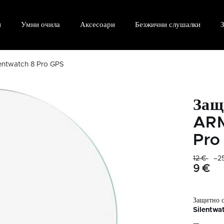
и
Умни очила
Аксесоари
Безжични слушалки
З
entwatch 8 Pro GPS
Защ
ARM
Pro
12 €
–2
9 €
Защитно с
Silentwa