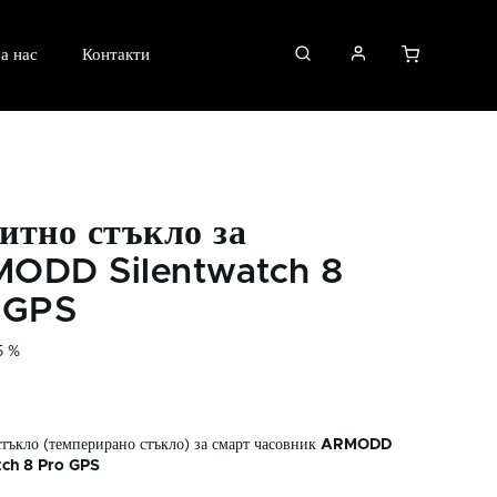
а нас
Контакти
итно стъкло за
ODD Silentwatch 8
 GPS
5 %
тъкло (темперирано стъкло) за смарт часовник
ARMODD
tch 8 Pro GPS