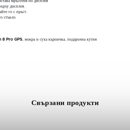
 остава мръсотия по дисплея
върху дисплея.
йте го с пръст.
о стъкло.
 8 Pro GPS
, мокра и суха кърпичка, подаръчна кутия
Свързани продукти