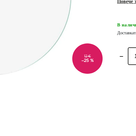
В налич
12 €
–25 %