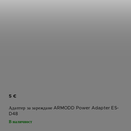
5 €
Адаптер за зареждане ARMODD Power Adapter ES-
D48
В наличност