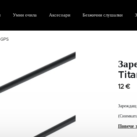
и
Умни очила
Аксесоари
Безжични слушалки
З
 GPS
Зар
Tit
12 €
Зареждащ 
(Снимката