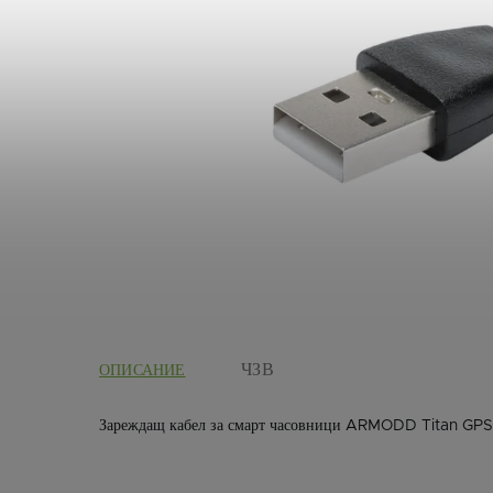
ОПИСАНИЕ
Зареждащ кабел за смарт часовници ARMODD Titan GPS