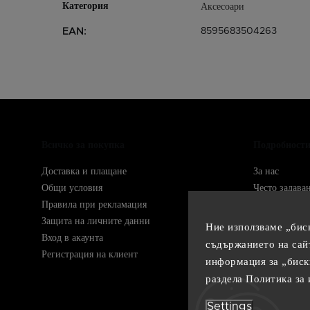
Аксесоари
8595683504263
EAN
:
Всичко за покупка
Подробност
Доставка и плащане
За нас
Общи условия
Често задава
Правила при рекламация
Упътвания
Защита на личните данни
Контакти
Ние използваме „бис
Вход в акаунта
съдържанието на сай
Следете ни в
Регистрация на клиент
информация за „биск
раздела
Политика за 
Settings