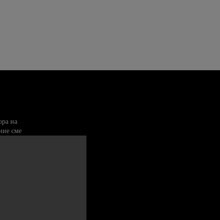
ора на
ние сме
а