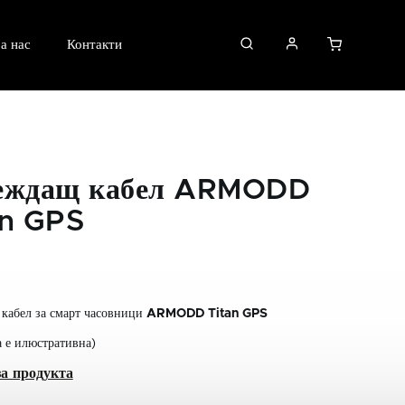
а нас
Контакти
еждащ кабел ARMODD
an GPS
кабел за смарт часовници
ARMODD Titan GPS
 е илюстративна)