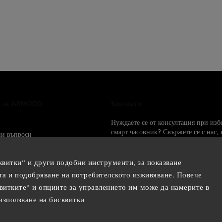
и за ARMODD
Контакти
Нуждаете се от консултация при изб
смарт часовник? Свържете се с нас, 
ни въпроси
тук за вас.
info@armodd.bg
квитки“ и други подобни инструменти, за показване
Ние ще ви отговорим до 24 час
та и подобряване на потребителското изживяване. Повече
 социалните мрежи:
витките“ и опциите за управлението им може да намерите в
използване на бисквитки