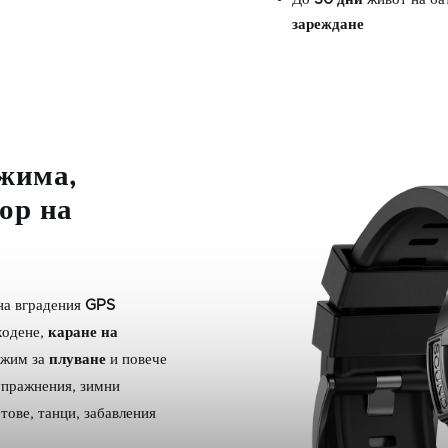
зареждане
жима,
ор на
на вградения
GPS
 ходене,
каране на
ежим за
плуване
и повече
упражнения, зимни
тове, танци, забавления