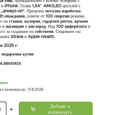
ки език
. Функционален с всички телефони с
и
iPhone
. Голям
1,54″
AMOLED
дисплей с
„always-on“
. Прецизна
метална
изработка
.
th обаждания
, повече от
100 спортни
режима,
не на
стъпки
,
калории
,
сърдечен ритъм
,
кръвно
е
и
насищане с кислород
. Над
100 циферблата
и
ст за създаване на
собствени
. Свързване със
нията
Strava
и
Apple
Health.
а 2025 г.
 подаръчна кутия
ност
11.8.2026