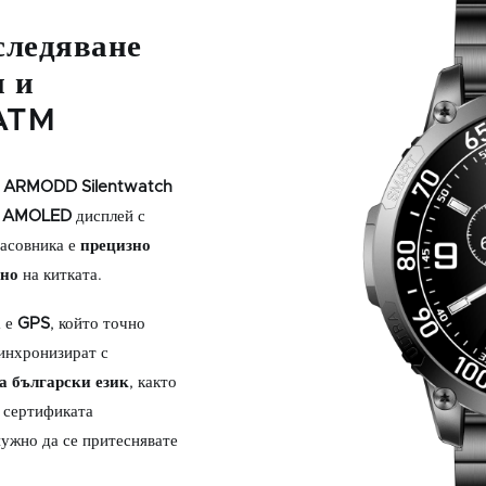
следяване
и и
3ATM
а
ARMODD
Silentwatch
″ AMOLED
дисплей с
часовника е
прецизно
зно
на китката.
а е
GPS
, който точно
синхронизират с
а български език
, както
а сертификата
нужно да се притеснявате