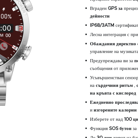
Вграден
GPS за
прециз
дейности
IP68/3ATM
сертифика
Лесна интеграция с пр
Обаждания директно 
управление на музиката
Предупреждава ви за
п
съобщения от приложе
Усъвършенстван сензор
на
сърдечния
ритъм
,
на кръвта с кислород
Ежедневно проследяв
и
изгорените калории
Изберете от над
100
ц
Функция
SOS
бутон
за
До
30 дни
живот на ба