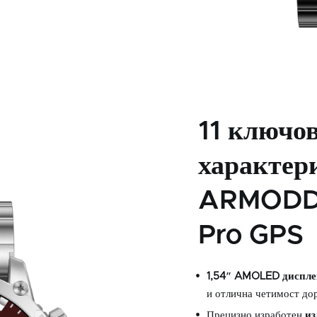
11 ключо
характер
ARMODD 
Pro GPS
1,54″ AMOLED диспле
и отлична четимост дор
Прецизно изработен
и