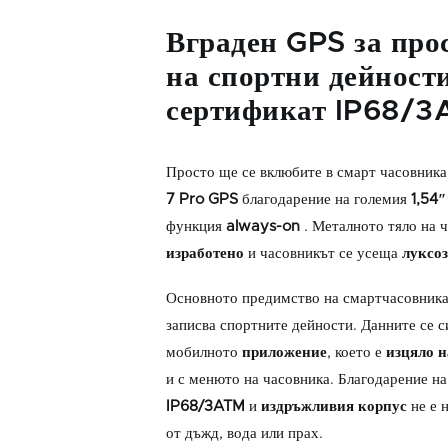
Вграден GPS за про
на спортни дейност
сертификат IP68/
Просто ще се вклюбите в смарт часовник
7 Pro GPS
благодарение на големия
1,54
функция
always-on
. Металното тяло на 
изработено
и часовникът се усеща
луксо
Основното предимство на смартчасовник
записва спортните дейности. Данните се 
мобилното
приложение
, което е
изцяло н
и с менюто на часовника. Благодарение н
IP68/3ATM
и
издръжливия корпус
не е 
от дъжд, вода или прах.