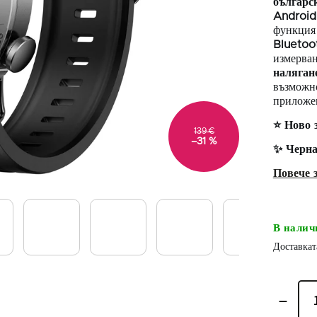
българс
Android
функция
Bluetoo
измерва
наляган
възможно
приложе
⭐
Ново з
139 €
–31 %
✨
Черна
В налич