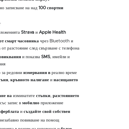
но записване на над
100
спортни
т
иложенията
Strava
и
Apple Health
от смарт часовника
чрез Bluetooth и
 от разстояние след свързване с телефона
овиквания
и показва
SMS
, имейли и
ния
 за редовни
измервания в
реално време
съня
,
кръвното налягане
и
насищането
ане на
изминатите
стъпки
,
разстоянието
със запис в
мобилно
приложение
иферблата
и
създайте
свой собствен
незабавно повикване на помощ
терията в режим на готовност и
бързо