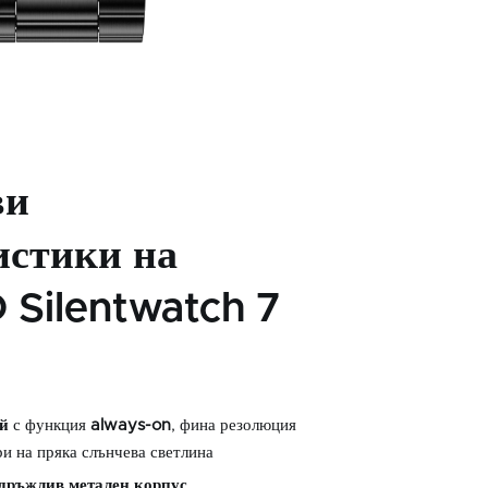
ви
истики на
Silentwatch 7
й
с функция
always-on
, фина резолюция
и на пряка слънчева светлина
здръжлив
метален корпус