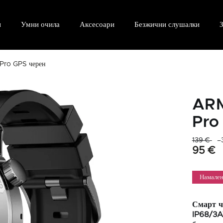
и
Умни очила
Аксесоари
Безжични слушалки
З
Pro GPS черен
ARM
Pro
139 €
–
95 €
Намале
Смарт 
IP68/3