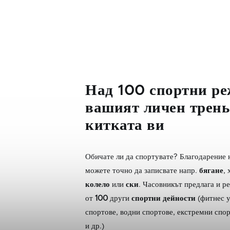
Над 100 спортни ре
вашият личен трень
китката ви
Обичате ли да спортувате? Благодарение 
можете точно да записвате напр.
бягане
,
колело
или
ски
. Часовникът предлага и р
от
100
други
спортни дейности
(фитнес 
спортове, водни спортове, екстремни спор
и др.)