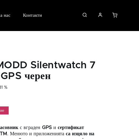
а нас
Контакти
ODD Silentwatch 7
 GPS черен
31 %
ние
часовник
с вграден
GPS
и
сертификат
ATM
. Менюто и приложенията
са изцяло на